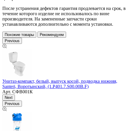
После устранения дефектов гарантия продлевается на срок, в
течение которого изделие не использовалось по вине
производителя. На замененные запчасти сроки
устанавливаются дополнительно с момента установки.
Похожие товары
Рекомендуем
Previous
Унитаз-компакт, белый, выпуск косой, подводка нижняя,
У
Santeri, Воротынский, (1.P401.7.S00.00B.F)
R
Арт.
СФВ001К
Next
Previous