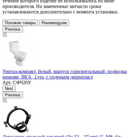
течение которого изделие не использовалось по вине
производителя. На замененные запчасти сроки
устанавливаются дополнительно с момента установки.
Похожие товары
Рекомендуем
Previous
Унитаз-компакт, белый, выпуск горизонтальный, подводка
У
нижняя, JIKA , Lyra, с сиденьем дюропласт
Арт.
СФЧ20У
Next
Previous
Держатель стальной для труб (Дн 32…37,мм) 1", М8, б/к,