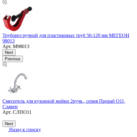
Т
Труборез ручной для пластиковых труб 50-120 мм МЕГЕОН
98013
Арт.
М98013
Next
Previous
Смеситель для кухонной мойки 2ручк., серия Прораб О11,
М
Славен
P
Арт.
СЛПО11
Next
Назад к списку