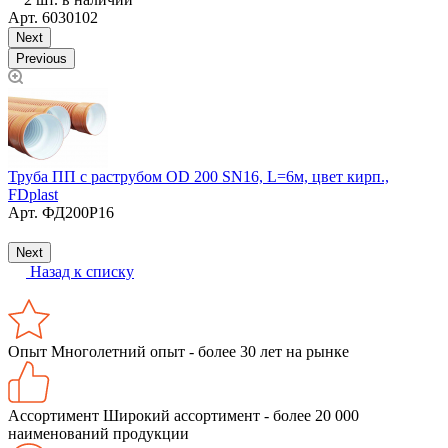
Арт.
6030102
Next
Previous
Труба ПП с раструбом ОD 200 SN16, L=6м, цвет кирп.,
FDplast
К
Арт.
ФД200Р16
Т
Next
Назад к списку
Опыт
Многолетний опыт - более 30 лет на рынке
Ассортимент
Широкий ассортимент - более 20 000
наименований продукции