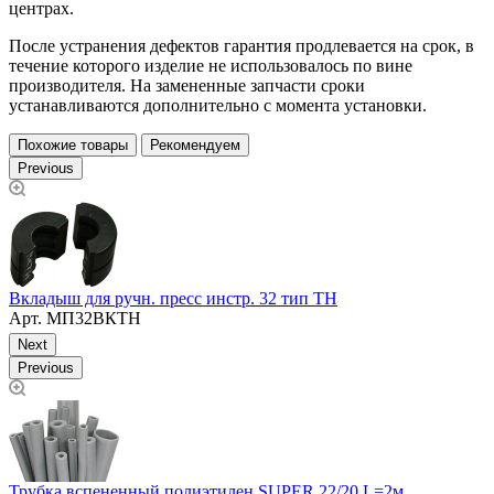
центрах.
После устранения дефектов гарантия продлевается на срок, в
течение которого изделие не использовалось по вине
производителя. На замененные запчасти сроки
устанавливаются дополнительно с момента установки.
Похожие товары
Рекомендуем
Previous
Вкладыш для ручн. пресс инстр. 32 тип ТН
Н
Арт.
МП32ВКТН
Next
Previous
Трубка вспененный полиэтилен SUPER 22/20 L=2м