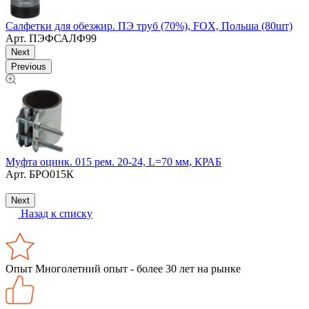
Салфетки для обезжир. ПЭ труб (70%), FOX, Польша (80шт)
Арт.
ПЭФСАЛФ99
Next
Previous
Муфта оцинк. 015 рем. 20-24, L=70 мм, КРАБ
Р
Арт.
БРО015К
Next
Назад к списку
Опыт
Многолетний опыт - более 30 лет на рынке