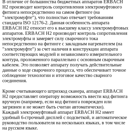
В отличие от большинства бюджетных аппаратов ERBACH
H2 производит контроль сопротивления электромуфтового
фитинга непосредственно на самом фитинге (на
"электромуфте"), что полностью отвечает требованиям
стандарта ISO 12176-2. Данная особенность аппарата
ERBACH H2 относит его к высшему классу электромуфтовых
аппаратов. ERBACH H2 производит контроль сопротивления
электромуфты и замеряет силу сварочного тока
непосредственно на фитинге с закладным нагревателем (на
"электромуфте") за счет наличия в конструкции аппарата
соответствующих модулей и независимого измерительного
контура, проложенного параллельно с основным сварочным
кабелем. Это позволяет аппарату получать действительные
данные о ходе сварочного процесса, что обеспечивает точное
соблюдение технологии и итоговое качество сварного
соединения.
Кроме считывающего штрихкод сканера, аппарат ERBACH
H2 предоставляет оператору возможность ввести код фитинга
вручную (например, если код фитинга поврежден или
загрязнен и не может быть считан автоматически).
Каждый электромуфтовый аппарат ERBACH H2 имеет
удобный 6-строчный дисплей с подсветкой, и автоматическое
руководство пользователя на нескольких языках, в том числе
на русском языке.