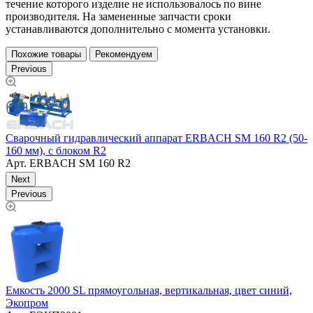
течение которого изделие не использовалось по вине
производителя. На замененные запчасти сроки
устанавливаются дополнительно с момента установки.
Похожие товары
Рекомендуем
Previous
Сварочный гидравлический аппарат ERBACH SM 160 R2 (50-
С
160 мм), с блоком R2
8
Арт.
ERBACH SM 160 R2
Next
Previous
Н
г
Емкость 2000 SL прямоугольная, вертикальная, цвет синий,
Экопром