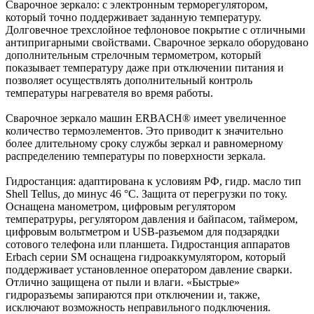
Сварочное зеркало: с электронным терморегулятором,
который точно поддерживает заданную температуру.
Долговечное трехслойное тефлоновое покрытие с отличными
антипригарными свойствами. Сварочное зеркало оборудовано
дополнительным стрелочным термометром, который
показывает температуру даже при отключении питания и
позволяет осуществлять дополнительный контроль
температуры нагревателя во время работы.
Сварочное зеркало машин ERBACH® имеет увеличенное
количество термоэлементов. Это приводит к значительно
более длительному сроку службы зеркал и равномерному
распределению температуры по поверхности зеркала.
Гидростанция: адаптирована к условиям РФ, гидр. масло тип
Shell Tellus, до минус 46 °С. Защита от перегрузки по току.
Оснащена манометром, цифровым регулятором
температруры, регулятором давления и байпасом, таймером,
цифровым вольтметром и USB-разъемом для подзарядки
сотового телефона или планшета. Гидростанция аппаратов
Erbach серии SM оснащена гидроаккумулятором, который
поддерживает установленное оператором давление сварки.
Отлично защищена от пыли и влаги. «Быстрые»
гидроразъемы запираются при отключении и, также,
исключают возможность неправильного подключения.