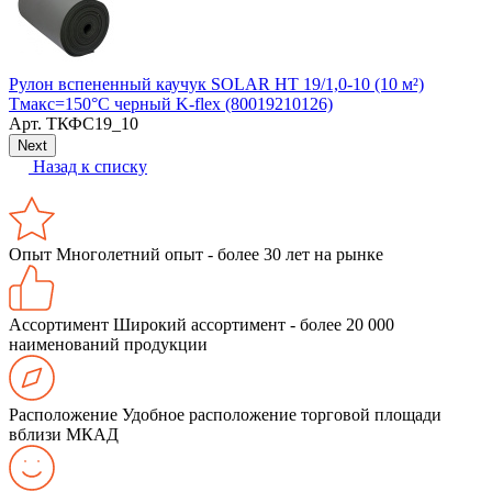
Рулон вспененный каучук SOLAR HT 19/1,0-10 (10 м²)
Г
Тмакс=150°C черный K-flex (80019210126)
Арт.
ТКФС19_10
Next
Назад к списку
Опыт
Многолетний опыт - более 30 лет на рынке
Ассортимент
Широкий ассортимент - более 20 000
наименований продукции
Расположение
Удобное расположение торговой площади
вблизи МКАД