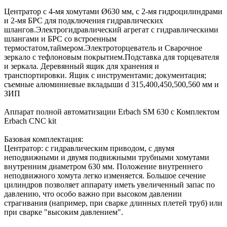
Центратор с 4-мя хомутами Ø630 мм, с 2-мя гидроцилиндрами
и 2-мя БРС для подключения гидравлических
шлангов.Электрогидравлический агрегат с гидравлическими
шлангами и БРС со встроенным
термостатом,таймером.Электроторцеватель и Сварочное
зеркало с тефлоновым покрытием.Подставка для торцевателя
и зеркала. Деревянный ящик для хранения и
транспортировки. Ящик с инструментами; документация;
съемные алюминиевые вкладыши d 315,400,450,500,560 мм и
ЗИП
Аппарат полной автоматизации Erbach SM 630 с Комплектом
Erbach CNC kit
Базовая комплектация:
Центратор: с гидравлическим приводом, с двумя
неподвижными и двумя подвижными трубными хомутами
внутренним диаметром 630 мм. Положение внутреннего
неподвижного хомута легко изменяется. Большое сечение
цилиндров позволяет аппарату иметь увеличенный запас по
давлению, что особо важно при высоком давлении
страгивания (например, при сварке длинных плетей труб) или
при сварке "высоким давлением".