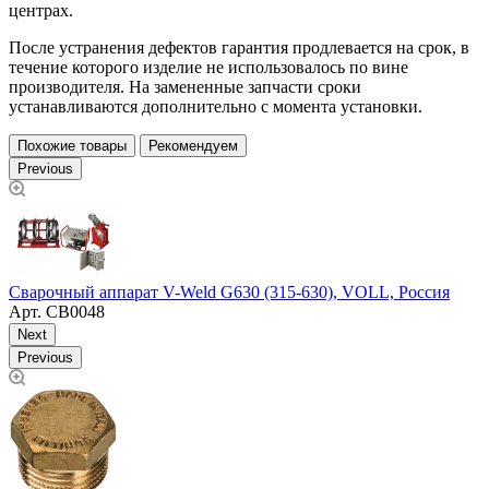
центрах.
После устранения дефектов гарантия продлевается на срок, в
течение которого изделие не использовалось по вине
производителя. На замененные запчасти сроки
устанавливаются дополнительно с момента установки.
Похожие товары
Рекомендуем
Previous
С
Сварочный аппарат V-Weld G630 (315-630), VOLL, Россия
3
Арт.
СВ0048
Next
Previous
З