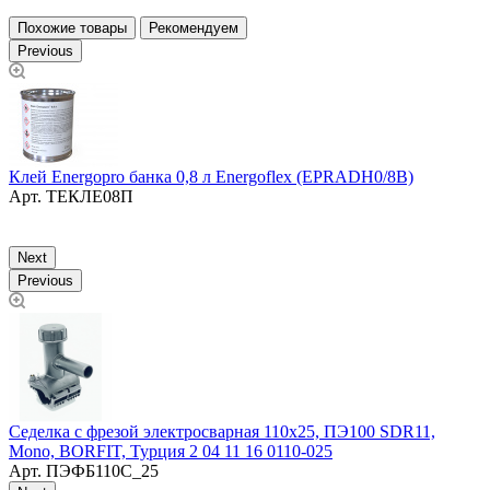
Похожие товары
Рекомендуем
Previous
Клей Energopro банка 0,8 л Energoflex (EPRADH0/8B)
Арт.
ТЕКЛЕ08П
Л
в
Next
Previous
,
Седелка с фрезой электросварная 110х25, ПЭ100 SDR11,
Mono, BORFIT, Турция 2 04 11 16 0110-025
Арт.
ПЭФБ110С_25