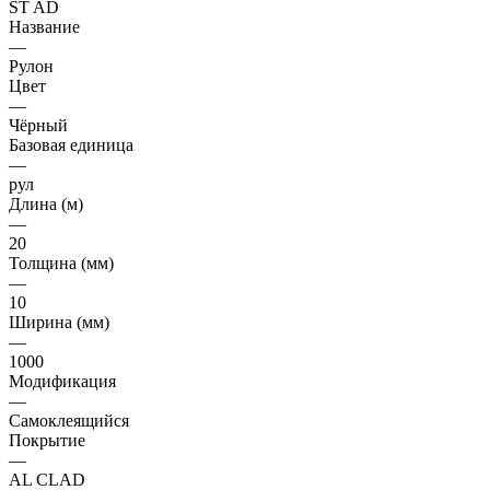
ST AD
Название
—
Рулон
Цвет
—
Чёрный
Базовая единица
—
рул
Длина (м)
—
20
Толщина (мм)
—
10
Ширина (мм)
—
1000
Модификация
—
Самоклеящийся
Покрытие
—
AL CLAD