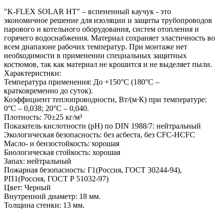
"K-FLEX SOLAR HT" – вспененный каучук - это
экономичное решение для изоляции и защиты трубопроводов
парового и котельного оборудования, систем отопления и
горячего водоснабжения. Материал сохраняет эластичность во
всем диапазоне рабочих температур. При монтаже нет
необходимости в применении специальных защитных
костюмов, так как материал не крошится и не выделяет пыли.
Характеристики:
Температура применения: До +150°С (180°С –
кратковременно до суток).
Коэффициент теплопроводности, Вт/(м∙К) при температуре:
0°С – 0,038; 20°С – 0,040.
Плотность: 70±25 кг/м³
Показатель кислотности (pH) по DIN 1988/7: нейтральный
Экологическая безопасность: без асбеста, без CFC-HCFC
Масло- и бензостойкость: хорошая
Биологическая стойкость: хорошая
Запах: нейтральный
Пожарная безопасность: Г1(Россия, ГОСТ 30244-94),
РП1(Россия, ГОСТ Р 51032-97)
Цвет: Черный
Внутренний диаметр: 18 мм.
Толщина стенки: 13 мм.