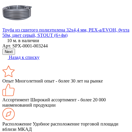
Труба из сшитого полиэтилена 32х4,4 мм, PEX-a/EVOH, бухта
М
50м, цвет серый, STOUT (6+4м)
10 м. в наличии
Арт.
SPX-0001-003244
Next
Назад к списку
Опыт
Многолетний опыт - более 30 лет на рынке
Ассортимент
Широкий ассортимент - более 20 000
наименований продукции
Расположение
Удобное расположение торговой площади
вблизи МКАД