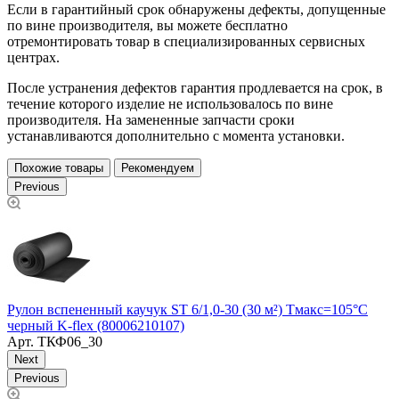
Если в гарантийный срок обнаружены дефекты, допущенные
по вине производителя, вы можете бесплатно
отремонтировать товар в специализированных сервисных
центрах.
После устранения дефектов гарантия продлевается на срок, в
течение которого изделие не использовалось по вине
производителя. На замененные запчасти сроки
устанавливаются дополнительно с момента установки.
Похожие товары
Рекомендуем
Previous
Рулон вспененный каучук ST 6/1,0-30 (30 м²) Тмакс=105°C
Р
черный K-flex (80006210107)
ч
Арт.
ТКФ06_30
Next
Previous