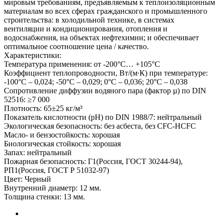
мировым требованиям, предъявляемым к теплоизоляционным
материалам во всех сферах гражданского и промышленного
строительства: в холодильной технике, в системах
вентиляции и кондиционирования, отопления и
водоснабжения, на объектах нефтехимии; и обеспечивает
оптимальное соотношение цена / качество.
Характеристики:
Температура применения: от -200°С… +105°С
Коэффициент теплопроводности, Вт/(м∙К) при температуре:
-100°С – 0,024; -50°С – 0,029; 0°С – 0,036; 20°С – 0,038
Сопротивление диффузии водяного пара (фактор µ) по DIN
52516: ≥7 000
Плотность: 65±25 кг/м³
Показатель кислотности (pH) по DIN 1988/7: нейтральный
Экологическая безопасность: без асбеста, без CFC-HCFC
Масло- и бензостойкость: хорошая
Биологическая стойкость: хорошая
Запах: нейтральный
Пожарная безопасность: Г1(Россия, ГОСТ 30244-94),
РП1(Россия, ГОСТ Р 51032-97)
Цвет: Черный
Внутренний диаметр: 12 мм.
Толщина стенки: 13 мм.