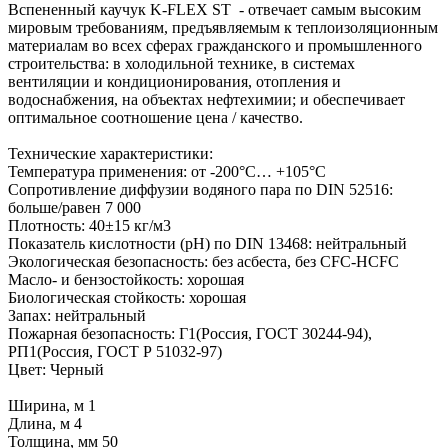
Вспененный каучук K-FLEX ST - отвечает самым высоким
мировым требованиям, предъявляемым к теплоизоляционным
материалам во всех сферах гражданского и промышленного
строительства: в холодильной технике, в системах
вентиляции и кондиционирования, отопления и
водоснабжения, на объектах нефтехимии; и обеспечивает
оптимальное соотношение цена / качество.
Технические характеристики:
Температура применения: от -200°С… +105°С
Сопротивление диффузии водяного пара по DIN 52516:
больше/равен 7 000
Плотность: 40±15 кг/м3
Показатель кислотности (pH) по DIN 13468: нейтральный
Экологическая безопасность: без асбеста, без CFC-HCFC
Масло- и бензостойкость: хорошая
Биологическая стойкость: хорошая
Запах: нейтральный
Пожарная безопасность: Г1(Россия, ГОСТ 30244-94),
РП1(Россия, ГОСТ Р 51032-97)
Цвет: Черный
Ширина, м 1
Длина, м 4
Толщина, мм 50