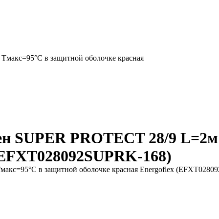
Тмакс=95°C в защитной оболочке красная
ен SUPER PROTECT 28/9 L=2м
 (EFXT028092SUPRK-168)
акс=95°C в защитной оболочке красная Energoflex (EFXT0280