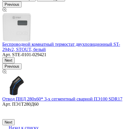
Previous
Беспроводной комнатный термостат двухпозиционный ST-
Д
294v2, STOUT, белый
Арт.
STE-0101-029421
Next
Previous
Отвод ПНД 280х60* 3-х сегментный сварной ПЭ100 SDR17
Арт.
ПЭ1Т280Д60
К
п
Next
Назад к списку