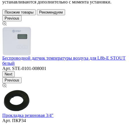
устанавливаются дополнительно с момента установки.
Похожие товары
Рекомендуем
Previous
Беспроводной датчик температуры воздуха для L8b-E STOUT
П
белый
2
Арт.
STE-0101-008001
Next
Previous
Прокладка резиновая 3/4"
К
Арт.
ПКР34