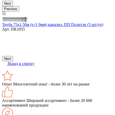
Next
Previous
Труба 75х1,50м (s=1,9мм) канализ. ПП Политэк (5 шт/уп)
Арт.
ПК1055
Т
4
Next
Назад к списку
Опыт
Многолетний опыт - более 30 лет на рынке
Ассортимент
Широкий ассортимент - более 20 000
наименований продукции