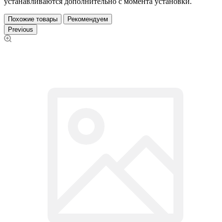
устанавливаются дополнительно с момента установки.
Похожие товары
Рекомендуем
Previous
К
н