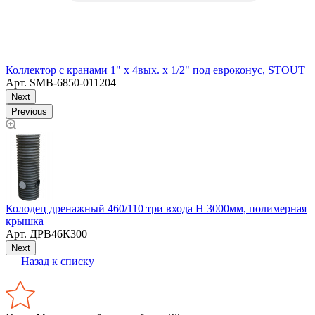
Коллектор с кранами 1" х 4вых. х 1/2" под евроконус, STOUT
Арт.
SMB-6850-011204
Next
Previous
Колодец дренажный 460/110 три входа Н 3000мм, полимерная
У
крышка
Арт.
ДРВ46К300
Next
Назад к списку