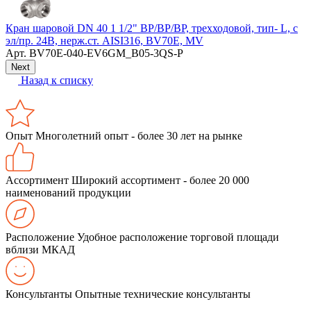
Кран шаровой DN 40 1 1/2" ВР/ВР/ВР, трехходовой, тип- L, с
П
эл/пр. 24В, нерж.ст. AISI316, BV70Е, MV
Арт.
BV70Е-040-EV6GM_В05-3QS-P
Next
Назад к списку
Опыт
Многолетний опыт - более 30 лет на рынке
Ассортимент
Широкий ассортимент - более 20 000
наименований продукции
Расположение
Удобное расположение торговой площади
вблизи МКАД
Консультанты
Опытные технические консультанты