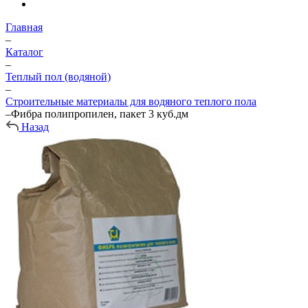
Главная
–
Каталог
–
Теплый пол (водяной)
–
Строительные материалы для водяного теплого пола
–
Фибра полипропилен, пакет 3 куб.дм
Назад