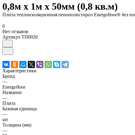
0,8м х 1м х 50мм (0,8 кв.м)
Плита теплоизоляционная пенополистирол Energofloor® без покр
0
Нет отзывов
Артикул
ТП0026
Характеристики
Бренд
—
Energofloor
Название
—
Плита
Базовая единица
—
шт
Толщина (мм)
—