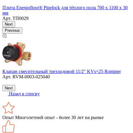
Плита Energofloor® Pipelock для тёплого пола 700 х 1100 х 30
мм
Арт.
ТП0029
Next
Previous
Клапан смесительный трехходовой 11/2" KVs=25 Rommer
С
Арт.
RVM-0003-025040
(
Next
Назад к списку
Опыт
Многолетний опыт - более 30 лет на рынке