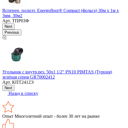
Д
Вспенен. полиэт. Energofloor® Compact (фольга) 30м х 1м х
3мм, 30м2
Арт.
ТПР03Ф
Next
Previous
Угольник с внутр.рез. 50х1 1/2" PN10 PIMTAS (Турция)
С
зелёная серия GR70002412
Арт.
КПТ2412Э
Next
Назад к списку
Опыт
Многолетний опыт - более 30 лет на рынке