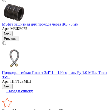
Муфта защитная для прохода через ЖБ 75 мм
М
Арт.
МЗЖБ075
Next
Previous
Подводка гибкая Гигант 3/4" L= 120см, г/ш, Ру 1,0 МПа, Тmax
К
95°С
Арт.
ПГГ123МШ
Next
Назад к списку