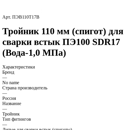
Арт.
ПЭВ110Т17В
Тройник 110 мм (спигот) для
сварки встык ПЭ100 SDR17
(Вода-1,0 МПа)
Характеристики
Бренд
—
No name
Страна производитель
—
Россия
Название
—
Тройник
Тип фитингов
—
Литые для сварки встык (спиготы)