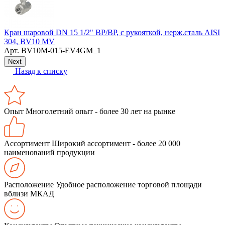
Кран шаровой DN 15 1/2" ВР/ВР, с рукояткой, нерж.сталь AISI
З
304, BV10 MV
Арт.
BV10M-015-EV4GM_1
Next
Назад к списку
Опыт
Многолетний опыт - более 30 лет на рынке
Ассортимент
Широкий ассортимент - более 20 000
наименований продукции
Расположение
Удобное расположение торговой площади
вблизи МКАД