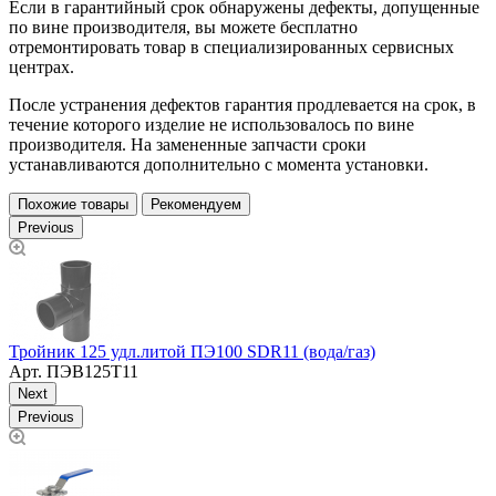
Если в гарантийный срок обнаружены дефекты, допущенные
по вине производителя, вы можете бесплатно
отремонтировать товар в специализированных сервисных
центрах.
После устранения дефектов гарантия продлевается на срок, в
течение которого изделие не использовалось по вине
производителя. На замененные запчасти сроки
устанавливаются дополнительно с момента установки.
Похожие товары
Рекомендуем
Previous
Тройник 125 удл.литой ПЭ100 SDR11 (вода/газ)
Т
Арт.
ПЭВ125Т11
Next
Previous