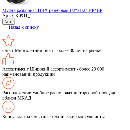
Муфта разборная ПВХ резьбовая 1/2"х1/2" ВР*ВР
К
Арт.
СК0911_1
Next
Назад к списку
Опыт
Многолетний опыт - более 30 лет на рынке
Ассортимент
Широкий ассортимент - более 20 000
наименований продукции
Расположение
Удобное расположение торговой площади
вблизи МКАД
Консультанты
Опытные технические консультанты