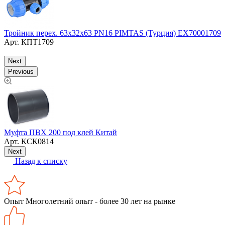
Тройник перех. 63х32х63 PN16 PIMTAS (Турция) EX70001709
Т
Арт.
КПТ1709
Next
Previous
О
1
Муфта ПВХ 200 под клей Китай
Арт.
КСК0814
Next
Назад к списку
Опыт
Многолетний опыт - более 30 лет на рынке