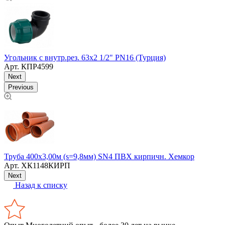
У
Угольник с внутр.рез. 63х2 1/2" PN16 (Турция)
Арт.
КПР4599
Next
Previous
,
Труба 400х3,00м (s=9,8мм) SN4 ПВХ кирпичн. Хемкор
М
Арт.
ХК1148КИРП
Next
Назад к списку