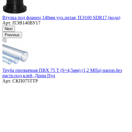
Втулка под фланец 140мм удл.литая, ПЭ100 SDR17 (вода)
В
Арт.
ПЭВ140ВУ17
Next
Previous
Труба прозрачная ПВХ 75 Т (S=4,5мм) (1,2 МПа) напор.без
растр.под клей, Дрим Пул
Арт.
СКП075ТТР