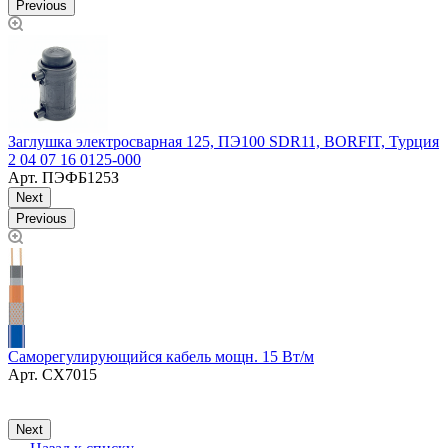
Previous
З
Заглушка электросварная 125, ПЭ100 SDR11, BORFIT, Турция
2 04 07 16 0125-000
Арт.
ПЭФБ125З
Next
Previous
Ф
Саморегулирующийся кабель мощн. 15 Вт/м
5
Арт.
СХ7015
Next