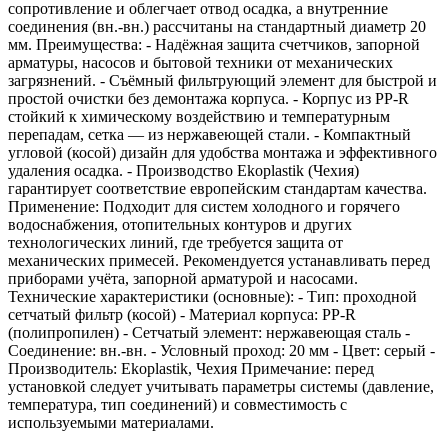
сопротивление и облегчает отвод осадка, а внутренние
соединения (вн.-вн.) рассчитаны на стандартный диаметр 20
мм. Преимущества: - Надёжная защита счетчиков, запорной
арматуры, насосов и бытовой техники от механических
загрязнений. - Съёмный фильтрующий элемент для быстрой и
простой очистки без демонтажа корпуса. - Корпус из PP‑R
стойкий к химическому воздействию и температурным
перепадам, сетка — из нержавеющей стали. - Компактный
угловой (косой) дизайн для удобства монтажа и эффективного
удаления осадка. - Производство Ekoplastik (Чехия)
гарантирует соответствие европейским стандартам качества.
Применение: Подходит для систем холодного и горячего
водоснабжения, отопительных контуров и других
технологических линий, где требуется защита от
механических примесей. Рекомендуется устанавливать перед
приборами учёта, запорной арматурой и насосами.
Технические характеристики (основные): - Тип: проходной
сетчатый фильтр (косой) - Материал корпуса: PP‑R
(полипропилен) - Сетчатый элемент: нержавеющая сталь -
Соединение: вн.-вн. - Условный проход: 20 мм - Цвет: серый -
Производитель: Ekoplastik, Чехия Примечание: перед
установкой следует учитывать параметры системы (давление,
температура, тип соединений) и совместимость с
используемыми материалами.