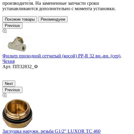
производителя. На замененные запчасти сроки
устанавливаются дополнительно с момента установки.
Похожие товары
Рекомендуем
Previous
,
Фильтр проходной сетчатый (косой) PP-R 32 вн.-вн. (сер),
Чехия
Арт.
ПП32832_Ф
Ф
Next
Previous
Заглушка наружн. резьба G1/2" LUXOR TC 460
Т