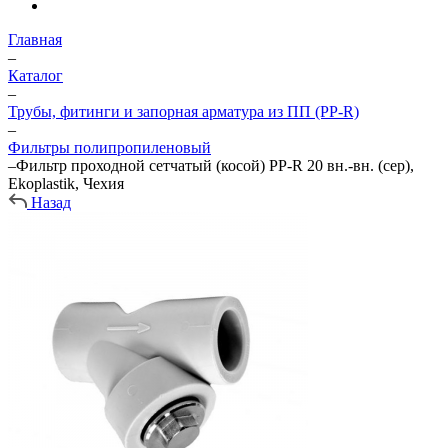
Главная
–
Каталог
–
Трубы, фитинги и запорная арматура из ПП (PP-R)
–
Фильтры полипропиленовый
–
Фильтр проходной сетчатый (косой) PP-R 20 вн.-вн. (сер),
Ekoplastik, Чехия
Назад