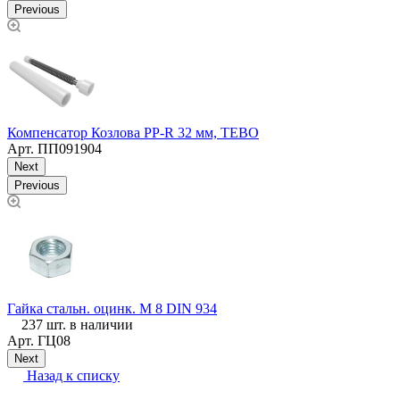
Previous
К
Компенсатор Козлова PP-R 32 мм, TEBO
Арт.
ПП091904
Next
Previous
я
Гайка стальн. оцинк. М 8 DIN 934
М
237 шт. в наличии
Арт.
ГЦ08
Next
Назад к списку