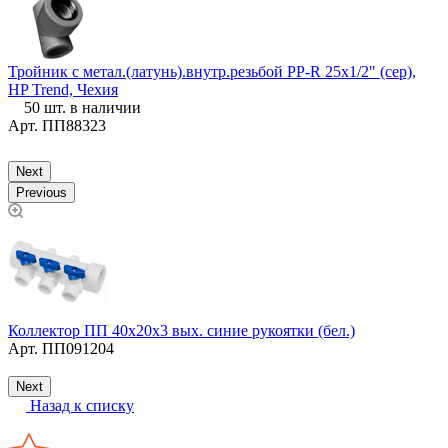
Тройник с метал.(латунь).внутр.резьбой PP-R 25х1/2" (сер),
HP Trend, Чехия
Т
50 шт. в наличии
(
Арт.
ПП88323
Next
Previous
Коллектор ПП 40х20х3 вых. синие рукоятки (бел.)
Т
Арт.
ПП091204
м
Next
Назад к списку