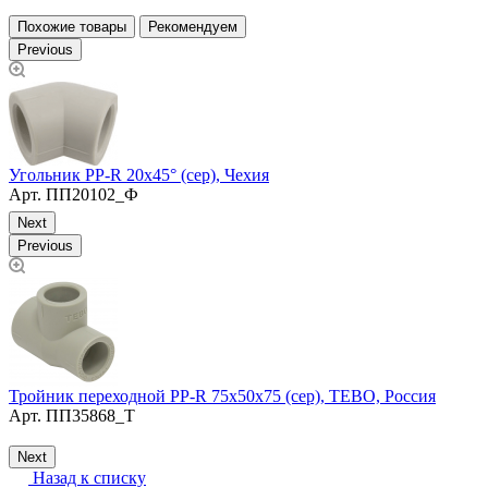
Похожие товары
Рекомендуем
Previous
Угольник PP-R 20х45° (сер), Чехия
У
Арт.
ПП20102_Ф
Next
Previous
Тройник переходной PP-R 75х50х75 (сер), TEBO, Россия
З
Арт.
ПП35868_Т
Next
Назад к списку