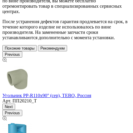
по вине производителя, вы можете бесплатно
отремонтировать товар в специализированных сервисных
центрах.
После устранения дефектов гарантия продлевается на срок, в
течение которого изделие не использовалось по вине
производителя. На замененные запчасти сроки
устанавливаются дополнительно с момента установки.
Похожие товары
Рекомендуем
Previous
Угольник PP-R110х90° (сер), TEBO, Россия
У
Арт.
ПП20210_Т
Next
Previous