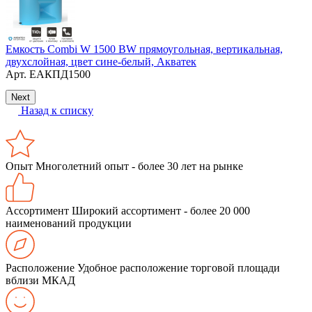
П
Емкость Combi W 1500 BW прямоугольная, вертикальная,
E
двухслойная, цвет сине-белый, Акватек
Арт.
ЕАКПД1500
Next
Назад к списку
Опыт
Многолетний опыт - более 30 лет на рынке
Ассортимент
Широкий ассортимент - более 20 000
наименований продукции
Расположение
Удобное расположение торговой площади
вблизи МКАД