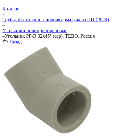
–
Каталог
–
Трубы, фитинги и запорная арматура из ПП (PP-R)
–
Угольники полипропиленовые
–
Угольник PP-R 32х45° (сер), TEBO, Россия
Назад