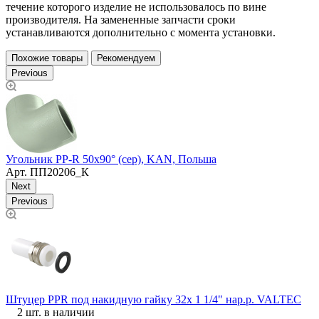
течение которого изделие не использовалось по вине
производителя. На замененные запчасти сроки
устанавливаются дополнительно с момента установки.
Похожие товары
Рекомендуем
Previous
У
Угольник PP-R 50х90° (сер), KAN, Польша
Арт.
ПП20206_К
Next
Previous
Т
Штуцер PPR под накидную гайку 32x 1 1/4" нар.р. VALTEC
2 шт. в наличии