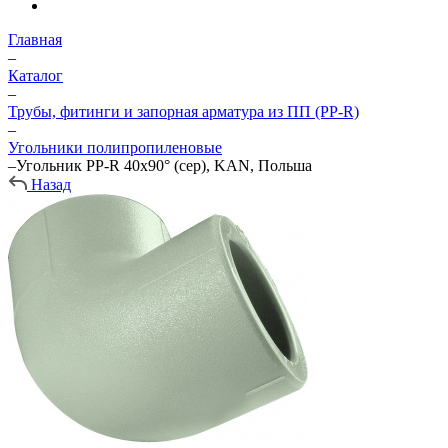
Главная
–
Каталог
–
Трубы, фитинги и запорная арматура из ПП (PP-R)
–
Угольники полипропиленовые
–
Угольник PP-R 40х90° (сер), KAN, Польша
Назад