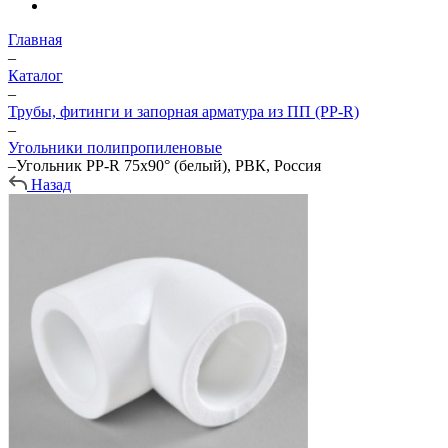
Главная
–
Каталог
–
Трубы, фитинги и запорная арматура из ПП (PP-R)
–
Угольники полипропиленовые
–
Угольник PP-R 75х90° (белый), РВК, Россия
Назад