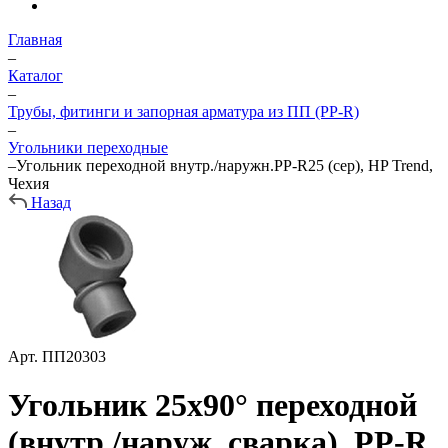
Главная
–
Каталог
–
Трубы, фитинги и запорная арматура из ПП (PP-R)
–
Угольники переходные
–
Угольник переходной внутр./наружн.PP-R25 (сер), HP Trend,
Чехия
Назад
Арт.
ПП20303
Угольник 25х90° переходной
(внутр./наруж. сварка), PP-R,