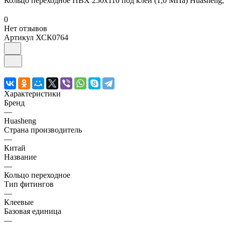
Кольцо переходное ПВХ 250х110 под клей (1,0 МПа) Huasheng,
0
Нет отзывов
Артикул
ХСК0764
Характеристики
Бренд
—
Huasheng
Страна производитель
—
Китай
Название
—
Кольцо переходное
Тип фитингов
—
Клеевые
Базовая единица
—