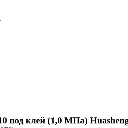
й
0 под клей (1,0 МПа) Huashen