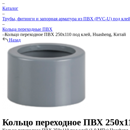
–
Каталог
–
Трубы, фитинги и запорная арматура из ПВХ (PVC-U) под кле
–
Кольца переходные ПВХ
–
Кольцо переходное ПВХ 250х110 под клей, Huasheng, Китай
Назад
Кольцо переходное ПВХ 250х11