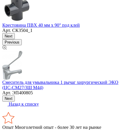
Крестовина ПВХ 40 мм х 90° под клей
К
Арт.
СК3504_1
Next
Previous
М
Смеситель для умывальника 1 рычаг хирургический ЭКО
1
(ЦС-СМ27/3Ш М44)
Арт.
ЭП400805
Next
Назад к списку
Опыт
Многолетний опыт - более 30 лет на рынке