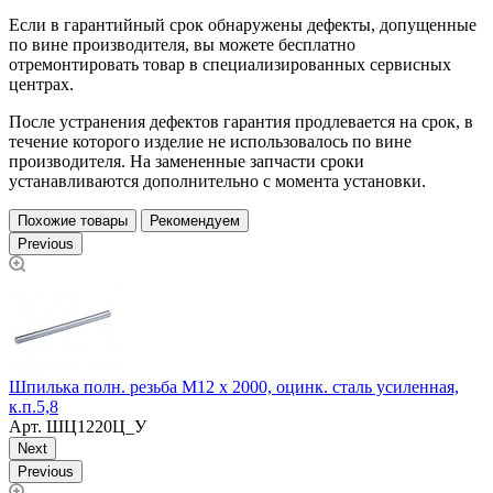
Если в гарантийный срок обнаружены дефекты, допущенные
по вине производителя, вы можете бесплатно
отремонтировать товар в специализированных сервисных
центрах.
После устранения дефектов гарантия продлевается на срок, в
течение которого изделие не использовалось по вине
производителя. На замененные запчасти сроки
устанавливаются дополнительно с момента установки.
Похожие товары
Рекомендуем
Previous
Шпилька полн. резьба М12 х 2000, оцинк. сталь усиленная,
Б
к.п.5,8
Арт.
ШЦ1220Ц_У
Next
Previous