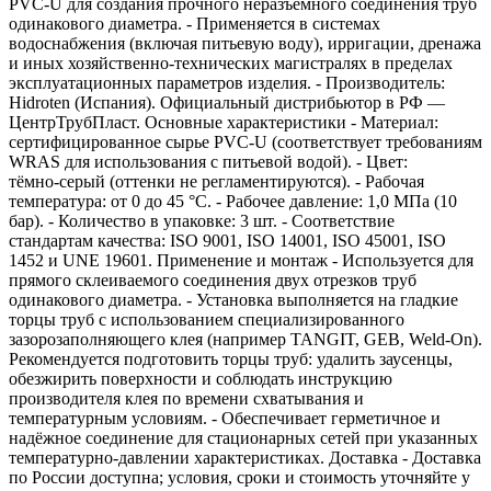
PVC-U для создания прочного неразъемного соединения труб
одинакового диаметра. - Применяется в системах
водоснабжения (включая питьевую воду), ирригации, дренажа
и иных хозяйственно-технических магистралях в пределах
эксплуатационных параметров изделия. - Производитель:
Hidroten (Испания). Официальный дистрибьютор в РФ —
ЦентрТрубПласт. Основные характеристики - Материал:
сертифицированное сырье PVC-U (соответствует требованиям
WRAS для использования с питьевой водой). - Цвет:
тёмно‑серый (оттенки не регламентируются). - Рабочая
температура: от 0 до 45 °C. - Рабочее давление: 1,0 МПа (10
бар). - Количество в упаковке: 3 шт. - Соответствие
стандартам качества: ISO 9001, ISO 14001, ISO 45001, ISO
1452 и UNE 19601. Применение и монтаж - Используется для
прямого склеиваемого соединения двух отрезков труб
одинакового диаметра. - Установка выполняется на гладкие
торцы труб с использованием специализированного
зазорозаполняющего клея (например TANGIT, GEB, Weld‑On).
Рекомендуется подготовить торцы труб: удалить заусенцы,
обезжирить поверхности и соблюдать инструкцию
производителя клея по времени схватывания и
температурным условиям. - Обеспечивает герметичное и
надёжное соединение для стационарных сетей при указанных
температурно‑давлении характеристиках. Доставка - Доставка
по России доступна; условия, сроки и стоимость уточняйте у