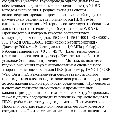
соединения участков трубопровода одного диаметра —
обеспечивает надежное стыковое соединение труб ПВХ
методом склеивания. Предназначена для систем
водоотведения, дренажа, промышленных сетей и других
инженерных решений, где применяются ПВХ-трубы
одинакового сечения. - Материал соответствует требованиям
для контакта с питьевой водой (сертификация WRAS).
Производство и контроль качества соответствуют
международным стандартам ISO 9001, ISO 14001, ISO 45001,
ISO 1452 и UNE 19601. Технические характеристики -
Диаметр: 200 мм - Рабочее давление: 1,0 МПа (10 бар) -
Рабочая температура: +0 … +45 °C - Цвет: тёмно‑серый
(оттенки не регламентируются) - Комплектация: 3 шт. в
упаковке Установка и применение - Монтаж выполняется на
гладкие окончания труб с использованием специального
зазорозаполняющего клея для ПВХ (например, TANGIT, GEB,
Weld‑On и т.п.). Рекомендуется следовать инструкциям
производителя клея по подготовке поверхности и выдержкам
до достижения полной прочности соединения. - Применяется
в системах хозяйственно‑бытовой и промышленной
канализации, дренажных и технологических трубопроводах, а
также в других водопроводных решениях, где используются
ПВХ‑трубы соответствующего диаметра. Преимущества -
Простая и быстрая технология монтажа методом клеевого
соединения. - Соответствие санитарным и промышленным