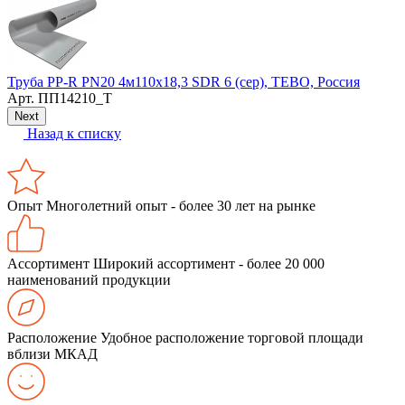
Труба PP-R PN20 4м110х18,3 SDR 6 (сер), TEBO, Россия
С
Арт.
ПП14210_Т
Next
Назад к списку
Опыт
Многолетний опыт - более 30 лет на рынке
Ассортимент
Широкий ассортимент - более 20 000
наименований продукции
Расположение
Удобное расположение торговой площади
вблизи МКАД