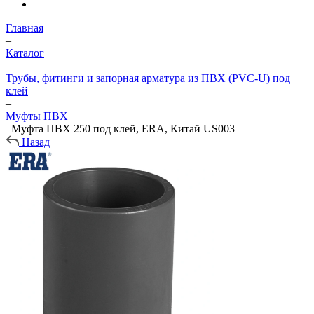
Главная
–
Каталог
–
Трубы, фитинги и запорная арматура из ПВХ (PVC-U) под
клей
–
Муфты ПВХ
–
Муфта ПВХ 250 под клей, ERA, Китай US003
Назад