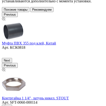
устанавливаются дополнительно с момента установки.
Похожие товары
Рекомендуем
Previous
Муфта ПВХ 355 под клей, Китай
М
Арт.
КСК0818
Next
Previous
П
Контргайка 1 1/4", латунь никел. STOUT
Арт.
SFT-0060-000114