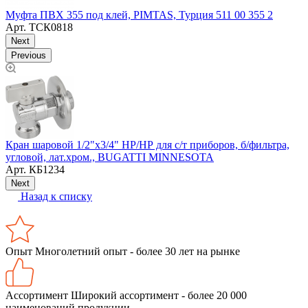
Муфта ПВХ 355 под клей, PIMTAS, Турция 511 00 355 2
Арт.
ТСК0818
Next
Previous
Кран шаровой 1/2"х3/4" НР/НР для с/т приборов, б/фильтра,
К
угловой, лат.хром., BUGATTI MINNESOTA
Арт.
КБ1234
Next
Назад к списку
Опыт
Многолетний опыт - более 30 лет на рынке
Ассортимент
Широкий ассортимент - более 20 000
наименований продукции