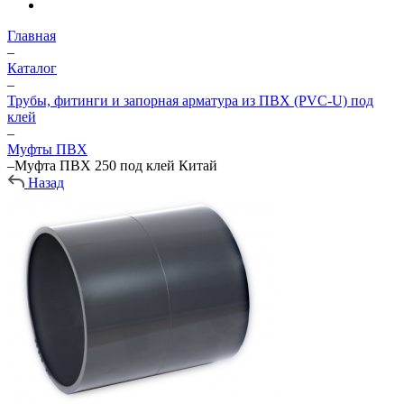
Главная
–
Каталог
–
Трубы, фитинги и запорная арматура из ПВХ (PVC-U) под
клей
–
Муфты ПВХ
–
Муфта ПВХ 250 под клей Китай
Назад