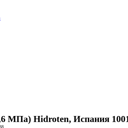
й
,6 МПа) Hidroten, Испания 100
38