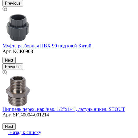
Previous
Муфта разборная ПВХ 90 под клей Китай
Арт.
КСК0908
Next
Previous
Ниппель перех. нар./нар. 1/2"х1/4", латунь никел. STOUT
Т
Арт.
SFT-0004-001214
ч
Next
Назад к списку